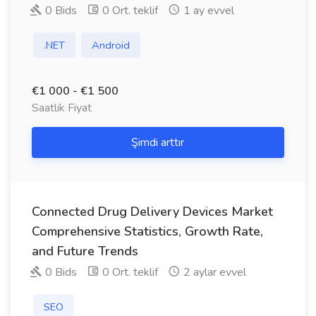
0 Bids
0 Ort. teklif
1 ay evvel
.NET
Android
€1 000 - €1 500
Saatlik Fiyat
Şimdi arttır
Connected Drug Delivery Devices Market
Comprehensive Statistics, Growth Rate,
and Future Trends
0 Bids
0 Ort. teklif
2 aylar evvel
SEO