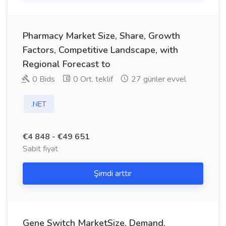
Pharmacy Market Size, Share, Growth
Factors, Competitive Landscape, with
Regional Forecast to
0 Bids
0 Ort. teklif
27 günler evvel
.NET
€4 848 - €49 651
Sabit fiyat
Şimdi arttır
Gene Switch MarketSize, Demand,