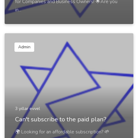
for Companies and Business Owners! 🌟Are you
in...
Admin
3 yıllar evvel
Can't subscribe to the paid plan?
🌍 Looking for an affordable subscription? 🌱