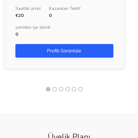
Saatlik ücret
Kazanılan Teklif
€20
0
yeniden işe alındı
0
Profili Görüntüle
Üyelik Planı