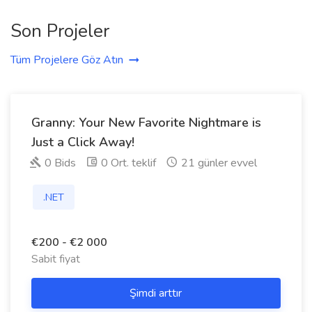
Son Projeler
Tüm Projelere Göz Atın
Granny: Your New Favorite Nightmare is
Just a Click Away!
0 Bids
0 Ort. teklif
21 günler evvel
.NET
€200 - €2 000
Sabit fiyat
Şimdi arttır