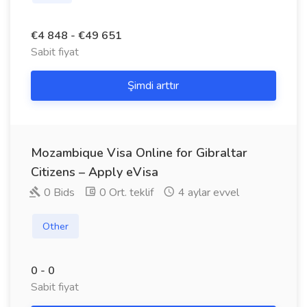
€4 848 - €49 651
Sabit fiyat
Şimdi arttır
Mozambique Visa Online for Gibraltar
Citizens – Apply eVisa
0 Bids
0 Ort. teklif
4 aylar evvel
Other
0 - 0
Sabit fiyat