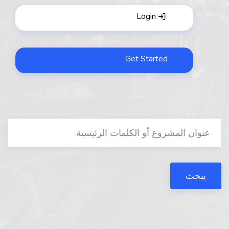
Login
Get Started
يبحث