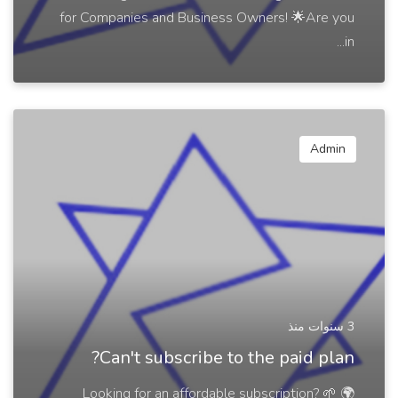
for Companies and Business Owners! 🌟Are you
in...
Admin
3 سنوات منذ
Can't subscribe to the paid plan?
🌍 Looking for an affordable subscription? 🌱