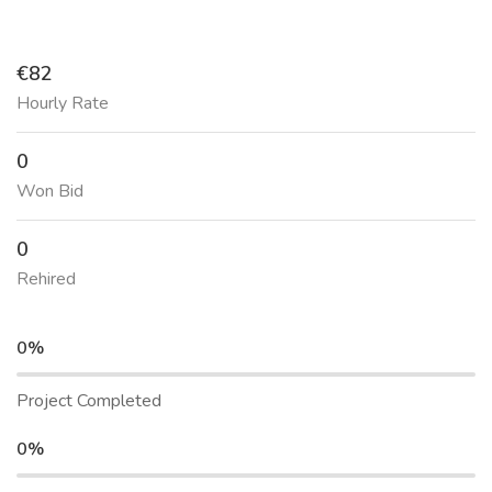
€82
Hourly Rate
0
Won Bid
0
Rehired
0%
Project Completed
0%