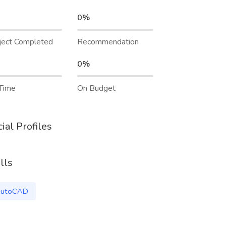
0%
ject Completed
Recommendation
0%
Time
On Budget
ial Profiles
lls
utoCAD