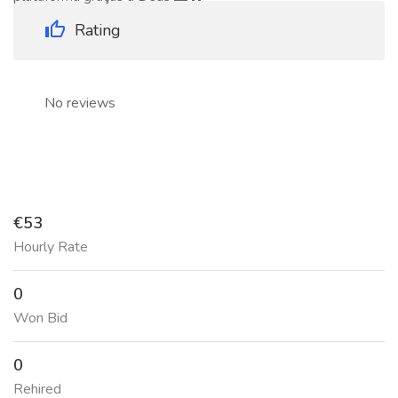
Rating
No reviews
€53
Hourly Rate
0
Won Bid
0
Rehired