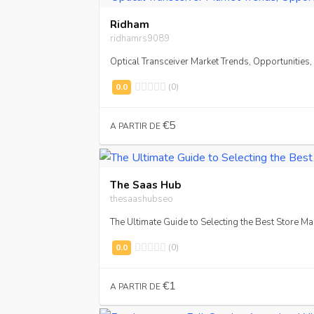
Ridham
ridhamrs9089
Optical Transceiver Market Trends, Opportunitie
(0)
€5
A PARTIR DE
The Saas Hub
thesaashubseo
The Ultimate Guide to Selecting the Best Store 
(0)
€1
A PARTIR DE