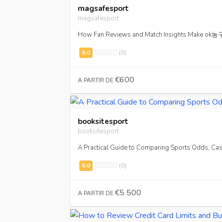
magsafesport
magsafesport
How Fan Reviews and Match Insights Make o
(0)
€600
A PARTIR DE
booksitesport
booksitesport
A Practical Guide to Comparing Sports Odds, Cas
(0)
€5 500
A PARTIR DE