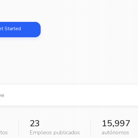
et Started
23
15,997
rtos
Empleos publicados
autónomos